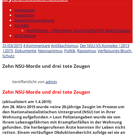
Open
Impressum
Newsletter
Datenschutzerklärung
Kontakt
Wolf Wetzel – öffentlicher GnuPG/GPG/PGP Mail-Schlüssel
Wolf Wetzel
31/03/2015
4 Kommentare
Antifaschismus
,
Der NSU-VS-Komplex |2013
|2015
,
Dokumente
,
Neonazismus
,
Politik
,
Rassismus
,
Verfassungs-Bruch-
Schutz
Zehn NSU-Morde und drei tote Zeugen
Veröffentlicht von
admin
Zehn NSU-Morde und drei tote Zeugen
(aktualisiert am 1.4.2015)
Am 28. März 2015 wurde »eine 20-jährige Zeugin im Prozess um
den Nationalsozialistischen Untergrund (NSU) tot in ihrer
Wohnung aufgefunden.« Laut Polizeiangaben wurde sie von
ihrem Lebensgefährten mit Krampfanfällen in der Wohnung
gefunden. Die herbeigerufenen Ärzte konnten ihr Leben nicht
retten. Einem vorläufigen Obduktionsbericht zufolge sei sie an